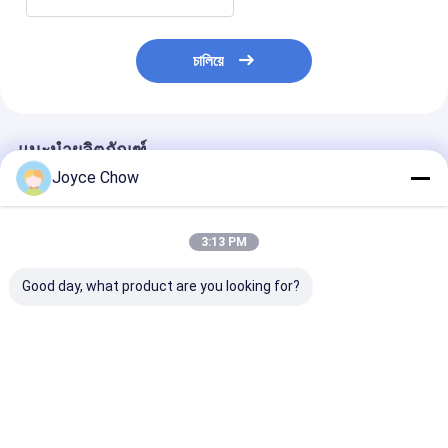
চালিয়ে
แนะนำผลิตภัณฑ์
Joyce Chow
3:13 PM
Good day, what product are you looking for?
ไฟทำงานแบบ COB
ไฟทำงานแบบพกพา
ไฟทำงานแบบพับ
LED พร้อมด้ามจับ -
ชาร์จไฟผ่าน USB
หมุนได้ 270° (
800lm, ใช้งานได้ 24
(400lm, ใช้งานได้ 7
- สำหรับซ่อมรถย
ชั่วโมง, แม่เหล็ก,
ชม.) – สำหรับซ่อม
แคมป์ปิ้ง, DIY แ
สำหรับซ่อมรถ/แคมป์
รถยนต์, แคมป์ปิ้ง, DIY
ฉุกเฉิน
ราคาดีที่สุด
ราคาดีที่สุด
ราคาดีที่ส
ปิ้ง/เหตุฉุกเฉิน
และเหตุฉุกเฉิน