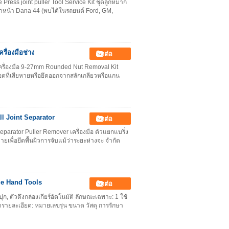
Press joint puller Tool Service Kit ชุดลูกหมาก
ลาหน้า Dana 44 (พบได้ในรถยนต์ Ford, GM,
ื่องมือช่าง
ติดต่อ
ดเครื่องมือ 9-27mm Rounded Nut Removal Kit
น็อตที่เสียหายหรือยึดออกจากสลักเกลียวหรือแกน
l Joint Separator
ติดต่อ
parator Puller Remover เครื่องมือ ตัวแยกแบริ่ง
ยดายเพื่อยึดพื้นผิวการจับแม้ว่าระยะห่างจะ จำกัด
ge Hand Tools
ติดต่อ
ุก, ตัวดึงกล่องเกียร์อัตโนมัติ ลักษณะเฉพาะ: 1 ใช้
รายละเอียด: หมายเลขรุ่น ขนาด วัสดุ การรักษา