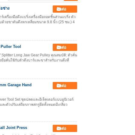
ือช่าง
ติดต่อ
์เครื่องมือดึงแบริ่งเครื่องมือถอดชิ้นส่วนแบริ่ง ตัว
บด้วยขาดันดึงหกเหลี่ยมขนาด 9.8 นิ้ว (25 ซม.) 4
Puller Tool
ติดต่อ
 Splitter Long Jaw Gear Pulley คุณสมบัติ: ตัวคั่น
งมือคั่นใช้กับตัวดึงบาร์และขาสำหรับงานดึงที่
5mm Garage Hand
ติดต่อ
ver Tool Set ชุดปลดและอีเจ็คเตอร์แบบยูนิเวอร์
ละตัวปรับเสถียรภาพสกรูยึดทั้งหมดมีเกลียว
ll Joint Press
ติดต่อ