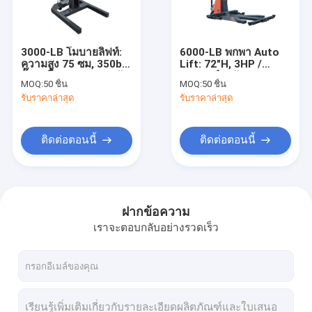
เกี่ยวกับเรา
ทัวร์โรงงาน
3000-LB โมบายลิฟท์:
6000-LB พกพา Auto
ความสูง 75 ซม, 350bar
Lift: 72"H, 3HP /
การควบคุมคุณภาพ
ปั๊ม + ปิ้นความปลอดภัย
CETL, สําหรับรถ / รถ
MOQ:
50 ชิ้น
MOQ:
50 ชิ้น
สําหรับรถ / SUV / EV
บรรทุกซ่อมแซมใน
รับราคาล่าสุด
รับราคาล่าสุด
ซ่อม
อเมริกา / แคนาดา
ติดต่อเรา
ข่าว
ติดต่อตอนนี้
ติดต่อตอนนี้
ขอใบเสนอราคา
ฝากข้อความ
เราจะตอบกลับอย่างรวดเร็ว
แจ็คเกียร์ไฮดรอลิก
แม่แรงและลิฟต์ไฮดรอลิก
ปั๊มอัดจารบี