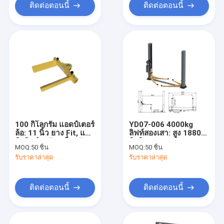
ติดต่อตอนนี้
ติดต่อตอนนี้
100 กิโลกรัม แอดป์เตอร์
YD07-006 4000kg
ล้อ: 11 นิ้ว ยาง Fit, แอน
ลิฟท์สองเสา: สูง 1880
ติสลิปสําหรับเครื่องตัด
มิลลิเมตร, AC / DC,
MOQ:
50 ชิ้น
MOQ:
50 ชิ้น
หญ้า / การซ่อมแซมรถ
ล็อคด้วยตัวเองสําหรับ
รับราคาล่าสุด
รับราคาล่าสุด
กอล์ฟ
ซ่อมรถยนต์ / SUV / รถ
บรรทุก
ติดต่อตอนนี้
ติดต่อตอนนี้