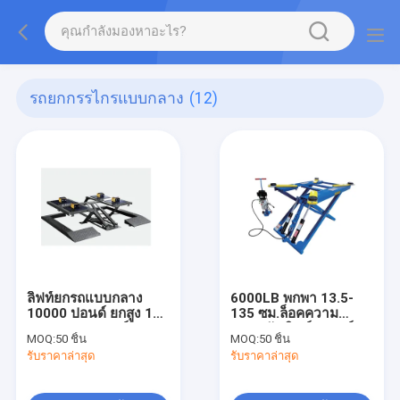
รถยกกรรไกรแบบกลาง
(12)
ลิฟท์ยกรถแบบกลาง
6000LB พกพา 13.5-
10000 ปอนด์ ยกสูง 10-
135 ซม.ล็อคความ
54.5 ซม. มอเตอร์ 2
ปลอดภัย ลิฟท์รถยนต์
MOQ:
50 ชิ้น
MOQ:
50 ชิ้น
แรงม้า/230V สำหรับ
ขนาดกลางสําหรับ
รับราคาล่าสุด
รับราคาล่าสุด
งานบริการรถยนต์หนัก/
รถยนต์ / รถบรรทุกเบา
รถบรรทุกขนาดเล็ก