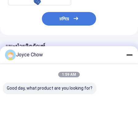
চালিয়ে
แนะนำผลิตภัณฑ์
Joyce Chow
1:59 AM
Good day, what product are you looking for?
แม่แรงเกียร์ไฮดรอลิก
แม่แรงเกียร์แบบใช้ลม 1
ซ่อมรถ 2 Stage
แบบสองกระบอก 1.5
ตัน สำหรับซ่อมรถยนต์
465mm 1T แจ็ค
ตัน สำหรับซ่อมรถยนต์
ยกได้มีประสิทธิภาพ
ลังไฮดรอลิก
ยกได้มั่นคง
Telescopic แนวต
ราคาดีที่สุด
ราคาดีที่สุด
ราคาดีที่ส