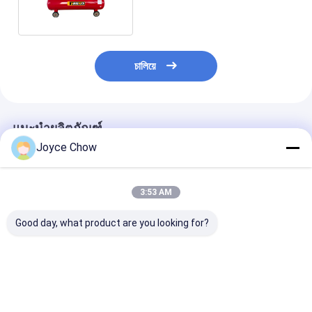
চালিয়ে
แนะนำผลิตภัณฑ์
Joyce Chow
3:53 AM
Good day, what product are you looking for?
5HP 12.5 Bar เครื่อง
มอเตอร์ 3HP YD85-
7.5HP YD85-0
บดอากาศที่ใช้น้ํามัน
013 สำหรับงานหนัก
มอเตอร์: งานหนั
เบนซินที่น่าเชื่อถือ สําห
สำหรับโรงงาน
รับอุตสาหกรรม
รับอุตสาหกรรม การ
อุตสาหกรรม โรงงาน
และการเกษตร
ตกแต่งห้างสรรพการ
เกษตร
ราคาดีที่สุด
ราคาดีที่สุด
ราคาดีที่ส