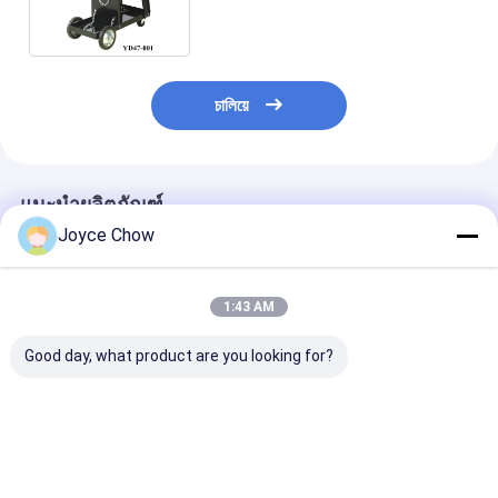
চালিয়ে
แนะนำผลิตภัณฑ์
Joyce Chow
1:43 AM
Good day, what product are you looking for?
ทางลาดพับสามทบ
เครื่องแยกท่อนซุงแนว
2200LBS สปริง
1500 ปอนด์ 178 ซม. ×
นอน/แนวตั้ง 30 ตัน 6.5
คอมเพรสเซอร์มื
115 ซม. กันลื่น สำหรับ
แรงม้า รอบการทำงาน
570mm สําหรับ
รถจักรยานยนต์ / รถ
15 วินาที สำหรับงานไม้
ซ่อมแซม / การช
ATV / รถเลื่อนหิมะ
ขนาดใหญ่ในป่า/
เหลือรถยนต์
ราคาดีที่สุด
ราคาดีที่สุด
ราคาดีที่ส