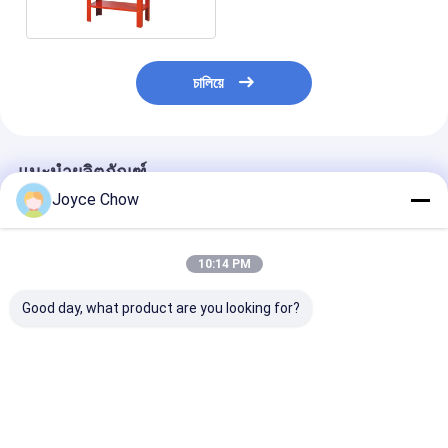
চালিয়ে
แนะนำผลิตภัณฑ์
Joyce Chow
10:14 PM
Good day, what product are you looking for?
YD43-005/A 20 Gal
YD43-001 โต๊ะทํา
YD43-002 โต๊ะท
Parts Washer 2.7-
ความสะอาดรวม: เหล็ก
ความสะอาดประ
3.3L/Min วอลเตจคู่
ขนาด 14 กะรัต เครื่อง
48 "× 23" ด้านบ
สําหรับรถยนต์ / เกษตร
ซักผ้า 3.5 กะรัต สําหรับ
เครื่องซักผ้า 3.
/ ฮาร์ดแวร์
รถยนต์ / เครื่องจักร / กา
ลาร์, 4" โคสเตอร
ราคาดีที่สุด
ราคาดีที่สุด
ราคาดีที่ส
รบํารุงรักษาเกษตร
รับรถยนต์ / เกษ