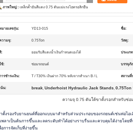
ภาพใหญ่ :
เหล็กค้ำยันสีแดง 0.75 ตันแม่แรงไฮดรอลิกยืน
หมายเลขรุ่น:
YD13-015
ชื่อ:
ความจุ:
0.75Ton
วัสดุ:
สี:
ยอมรับสีแดงน้ำเงินกำหนดเองได้
ประเภท
ใช้:
ซ่อมรถยนต์
บรรจุภั
การชำระเงิน:
T / T30% เงินฝาก 70% หลังจากสำเนา B / L
สถานที่
break
Underhoist Hydraulic Jack Stands
0.75Ton 
เน้น:
,
,
ความจุ 0.75 ตันใต้ขาตั้งรอกสำหรับซ่อ
าตั้งรองรับยานยนต์ที่ออกแบบมาสำหรับส่วนประกอบของรถยนต์เช่นท่อไอเ
 เพลาเป็นต้นการขึ้นและลดระดับทำได้อย่างราบรื่นและควบคุมได้ง่ายโดยที่จับ
พื่อการจัดเก็บที่ง่ายขึ้น