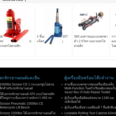
Multi Type Manual
2 ขั้นสูงลิฟท์ 2T ถึง 30T
360 องศาหมุนแบบพกพา
การ
Notched Saddle 2T แม่
แจ็คขวดไฮดรอลิกคู่
ต่ำ 2.5Ton แม่แรงยกไฮ
ผงอ
แรงยกไฮดรอลิก
ดรอลิก
ไฮ
ยกจักรยานยนต์และยืน
ตู้เครื่องมือพร้อมโต๊ะทำงาน
1000lbs Scissor CE 1 กระบอกสูบไฮดรอ
สามชั้นแบบพกพากล่องเครื่องมือเหล็ก
ลิกสำหรับรถจักรยานยนต์
Multi-Function ในครัวเรือนพับกล่องเก็
ของฮาร์ดแวร์ Auto Repair Toolkit
โต๊ะยกรถจักรยานยนต์ ATV แบบไฮดรอลิก
ที่ใหญ่กว่าแข็งแรงกว่าหนักกว่า 450 กก
ตู้เก็บเครื่องมือติดผนังขนาด 1180 มม.
เหล็กล็อคได้
Scissor Pneumatic 1000lbs CE
Motorcycle Lift Bench
ตู้เก็บเครื่องมือช่างเคลื่อนที่ 7 ลิ้นชักสีแ
Scissor 1500lbs โต๊ะยกรถจักรยานยนต์ไฮ
Lockable Rolling Tool Cabinet 42inc