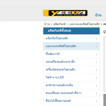
บ้าน
บ้าน
ผลิตภัณฑ์
แม่แรงและลิฟต์ไฮดรอลิก
เห
ผลิตภัณฑ์ทั้งหมด
เ
แจ็คเกียร์ไฮดรอลิก
แม่แรงและลิฟต์ไฮดรอลิก
ปั๊มอัดจารบี
รอกเครื่องยนต์และขาตั้ง
เครื่องบิดท่อกดไฮดรอลิก
ไฟทำงาน LED
ยกจักรยานยนต์และยืน
คนเปลี่ยนยางและคนทําสีขาว
ที่นั่งไม้เลื้อยยานยนต์