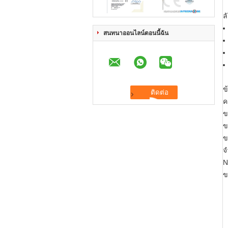
ล
สนทนาออนไลน์ตอนนี้ฉัน
ข
ค
ข
ข
ข
จ
N
ข