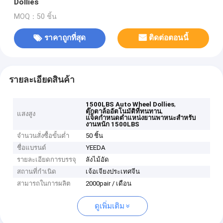
Dollies
MOQ：50 ชิ้น
ราคาถูกที่สุด
ติดต่อตอนนี้
รายละเอียดสินค้า
,
1500LBS Auto Wheel Dollies
,
ตุ๊กตาล้ออัตโนมัติที่ทนทาน
แสงสูง
แจ็คกำหนดตำแหน่งยานพาหนะสำหรับ
งานหนัก 1500LBS
จำนวนสั่งซื้อขั้นต่ำ
50 ชิ้น
ชื่อแบรนด์
YEEDA
รายละเอียดการบรรจุ
ลังไม้อัด
สถานที่กำเนิด
เจ้อเจียงประเทศจีน
สามารถในการผลิต
2000pair / เดือน
ดูเพิ่มเติม