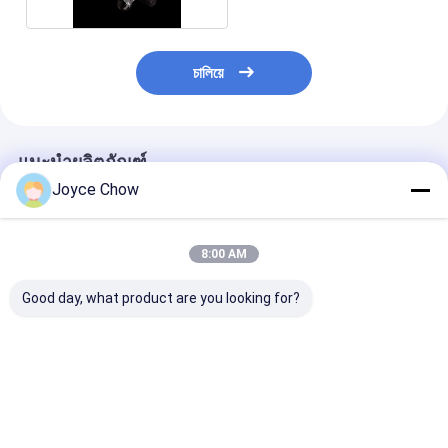
চালিয়ে
แนะนำผลิตภัณฑ์
Joyce Chow
8:00 AM
Good day, what product are you looking for?
เครื่องยกล้อไฟฟ้า 50
Heavy Duty 3000LBS
รถยกล้อแบบพก
กิโลกรัม เครื่องยกล้อพก
ชุดล้อไฮดรอลิกที่ทน
ขนาด 165 ปอนด
พาแบบปนูมาติก
ทานดอลลี่ 4 ชิ้น
แมนนวลทนทาน 
เครื่องยกล้อแบ
แบบเครื่องกล
ราคาดีที่สุด
ราคาดีที่สุด
ราคาดีที่ส