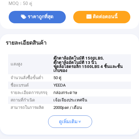
MOQ：50 คู่
ราคาถูกที่สุด
ติดต่อตอนนี้
รายละเอียดสินค้า
,
ตุ๊กตาล้ออัตโนมัติ 1500LBS
,
ตุ๊กตาล้ออัตโนมัติ 13 นิ้ว
แสงสูง
ชุดล้อไฮดรอลิก 1500LBS 4 ชิ้นและชั้น
เก็บของ
จำนวนสั่งซื้อขั้นต่ำ
50 คู่
ชื่อแบรนด์
YEEDA
รายละเอียดการบรรจุ
กล่องกระดาษ
สถานที่กำเนิด
เจ้อเจียงประเทศจีน
สามารถในการผลิต
2000pair / เดือน
ดูเพิ่มเติม