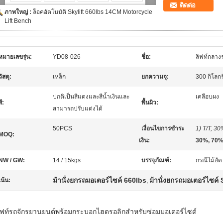
ติดต่อ
ภาพใหญ่ :
ล็อคอัตโนมัติ Skylift 660lbs 14CM Motorcycle
Lift Bench
หมายเลขรุ่น:
YD08-026
ชื่อ:
ลิฟท์กลางร
วัสดุ:
เหล็ก
ยกความจุ:
300 กิโลกร
ปกติเป็นสีแดงและสีน้ำเงินและ
เคลือบผง
สี:
พื้นผิว:
สามารถปรับแต่งได้
50PCS
เงื่อนไขการชำระ
1) T/T, 30
MOQ:
เงิน:
30%, 70% 
NW / GW:
14 / 15kgs
บรรจุภัณฑ์:
กรณีไม้อัด
ม้านั่งยกรถมอเตอร์ไซค์ 660lbs
ม้านั่งยกรถมอเตอร์ไซค์ 
เน้น:
,
ิฟท์รถจักรยานยนต์พร้อมกระบอกไฮดรอลิกสำหรับซ่อมมอเตอร์ไซด์