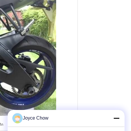
Joyce Chow
ิก