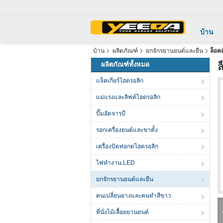
บ้าน
บ้าน
ผลิตภัณฑ์
ยกจักรยานยนต์และยืน
ล็อค
ผลิตภัณฑ์ทั้งหมด
ล
แจ็คเกียร์ไฮดรอลิก
แม่แรงและลิฟต์ไฮดรอลิก
ปั๊มอัดจารบี
รอกเครื่องยนต์และขาตั้ง
เครื่องบิดท่อกดไฮดรอลิก
ไฟทำงาน LED
ยกจักรยานยนต์และยืน
คนเปลี่ยนยางและคนทําสีขาว
ที่นั่งไม้เลื้อยยานยนต์