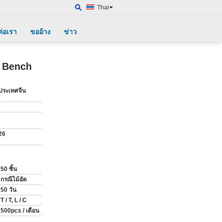
Thai
ต่อเรา
ขออ้าง
ข่าว
t Bench
งประเทศจีน
26
50 ชิ้น
กรณีไม้อัด
50 วัน
T / T, L / C
500pcs / เดือน