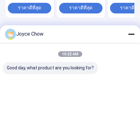
Steering ป้องกันการลื่น
การซ่อม / การเก็บ / การ
แคมป์ ATV
สำหรับโรงรถ/ร้านค้า/ผู้
แข่งขัน
ราคาดีที่สุด
ราคาดีที่สุด
ราคาดีที่ส
ที่ชื่นชอบ
Desktop Site
บ้าน
เกี่ยวกับเรา
ติดต่อเรา
Joyce Chow
แผนผังเว็บไซต์
นโยบายความเป็นส่วนตัว
คุณภาพ
แจ็คเกียร์ไฮดรอลิก
โรงงานในประเทศจีน.Copyright © 2026
10:22 AM
Jiaxing Yeeda International Co.,Ltd. All Rights Reserved.
Good day, what product are you looking for?
บ้าน
สินค้า
วิดีโอ