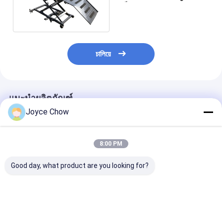
แข็งแรงกว่าหนักกว่า 450
กก
চালিয়ে
แนะนำผลิตภัณฑ์
Joyce Chow
8:00 PM
Good day, what product are you looking for?
รถเข็นมอเตอร์ไซค์
1500LB โมโต้ ยกล้อ
1500LB Moto 
1100LB พร้อมระบบ
หน้า ยืน 4-Pos ปรับ
Lift Hydraulic
บังคับเลี้ยวแบบ Spot
14-21 " เหมาะสําหรับ
สําหรับบ้าน/ร้าน
Steering ป้องกันการลื่น
การซ่อม / การเก็บ / การ
แคมป์ ATV