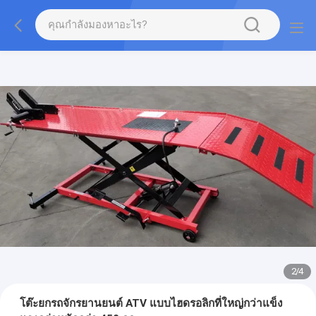
2
/
4
โต๊ะยกรถจักรยานยนต์ ATV แบบไฮดรอลิกที่ใหญ่กว่าแข็ง