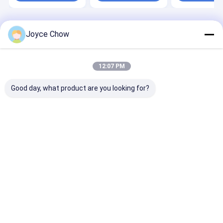
Desktop Site
บ้าน
เกี่ยวกับเรา
ติดต่อเรา
Joyce Chow
แผนผังเว็บไซต์
นโยบายความเป็นส่วนตัว
คุณภาพ
แจ็คเกียร์ไฮดรอลิก
โรงงานในประเทศจีน.Copyright © 2026
12:07 PM
Jiaxing Yeeda International Co.,Ltd. All Rights Reserved.
Good day, what product are you looking for?
บ้าน
สินค้า
วิดีโอ