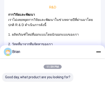
R&D
การวิจัยและพัฒนา
เราไม่เคยหยุดการวิจัยและพัฒนาในช่วงหลายปีที่ผ่านมาโดย
ปกติ R & D ดำเนินการดังนี้
1. ผลิตภัณฑ์ใหม่ที่ออกแบบโดยนักออกแบบของเรา
2. วัสดุที่มาจากทีมจัดหาของเรา
Brian
3. ข้อมูลจำเพาะศึกษาและจัดตั้งโดยช่างเทคนิคของเรา
4. อุปกรณ์การผลิตปรับโดยช่างเครื่อง
11:59 PM
5. การทำ Sampe
Good day, what product are you looking for?
6. ตัวอย่างทดสอบโดย QC และช่างเทคนิค
7. การปรับปรุงดำเนินการโดยเจ้าหน้าที่ดังกล่าวข้างต้น
8. พัฒนาผลิตภัณฑ์ที่แนะนำให้กับลูกค้าของเราโดยทีมขายของ